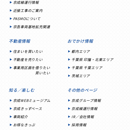
京成線運行情報
近接工事のご案内
PASMOについて
宗吾車両基地拡充関連
不動産情報
おでかけ情報
住まいを買いたい
都内エリア
不動産を売りたい
千葉県 印旛・北東エリア
事業用区画を借りたい
千葉県 千葉エリア
買いたい
茨城エリア
知る／楽しむ
その他のページ
京成WEBミュージアム
京成グループ情報
京成きっずベース
京成線運行情報
車両紹介
IR／会社情報
お得なきっぷ
採用情報