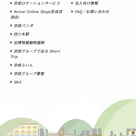
京成ロケーションサービス
法人向け情報
Keisei Online Shop(京成百
FAQ／お問い合わせ
貨店)
京成パンダ
四ツ木駅
旧博物館動物園駅
京成グループで巡る Short
Trip
京成らいん
京成グループ要覧
SNS