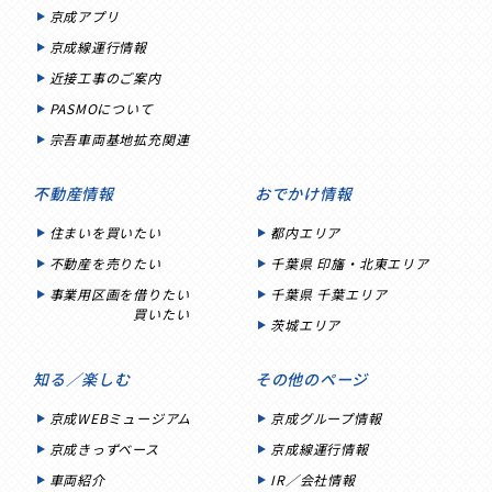
京成アプリ
京成線運行情報
近接工事のご案内
PASMOについて
宗吾車両基地拡充関連
不動産情報
おでかけ情報
住まいを買いたい
都内エリア
不動産を売りたい
千葉県 印旛・北東エリア
事業用区画を借りたい
千葉県 千葉エリア
買いたい
茨城エリア
知る／楽しむ
その他のページ
京成WEBミュージアム
京成グループ情報
京成きっずベース
京成線運行情報
車両紹介
IR／会社情報