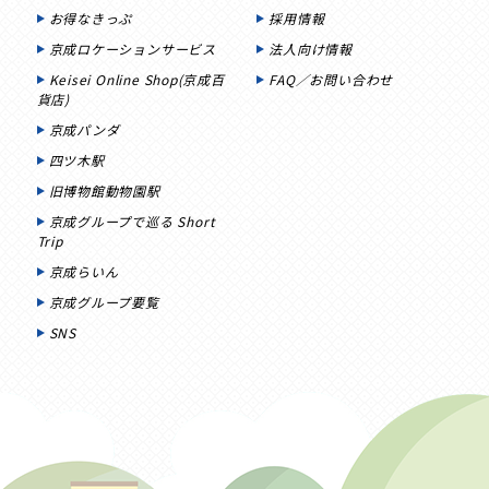
お得なきっぷ
採用情報
京成ロケーションサービス
法人向け情報
Keisei Online Shop(京成百
FAQ／お問い合わせ
貨店)
京成パンダ
四ツ木駅
旧博物館動物園駅
京成グループで巡る Short
Trip
京成らいん
京成グループ要覧
SNS