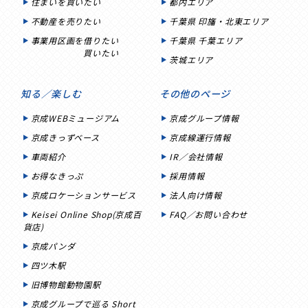
住まいを買いたい
都内エリア
不動産を売りたい
千葉県 印旛・北東エリア
事業用区画を借りたい
千葉県 千葉エリア
買いたい
茨城エリア
知る／楽しむ
その他のページ
京成WEBミュージアム
京成グループ情報
京成きっずベース
京成線運行情報
車両紹介
IR／会社情報
お得なきっぷ
採用情報
京成ロケーションサービス
法人向け情報
Keisei Online Shop(京成百
FAQ／お問い合わせ
貨店)
京成パンダ
四ツ木駅
旧博物館動物園駅
京成グループで巡る Short