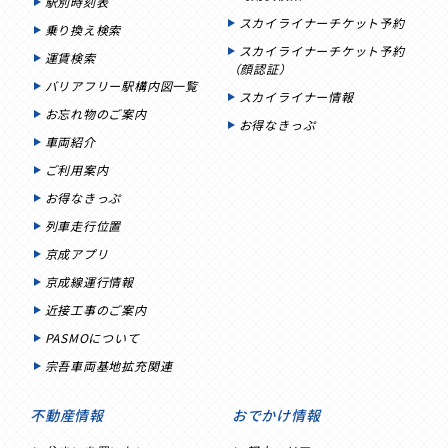
駅別時刻表
スカイライナーチケット予約
乗り換え検索
スカイライナーチケット予約
運賃検索
（顔認証）
バリアフリー駅構内図一覧
スカイライナー情報
お忘れ物のご案内
お得なきっぷ
車両紹介
ご利用案内
お得なきっぷ
列車走行位置
京成アプリ
京成線運行情報
近接工事のご案内
PASMOについて
宗吾車両基地拡充関連
不動産情報
おでかけ情報