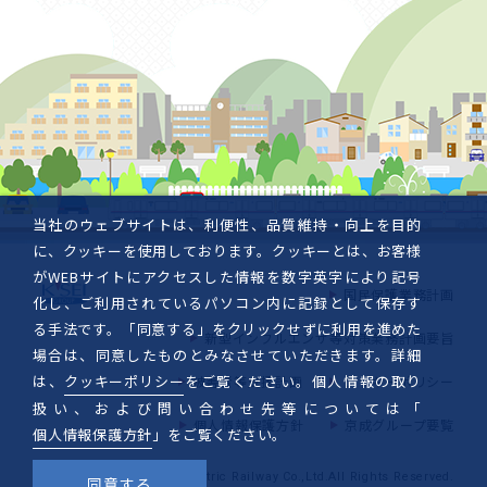
当社のウェブサイトは、利便性、品質維持・向上を目的
に、クッキーを使用しております。クッキーとは、お客様
がWEBサイトにアクセスした情報を数字英字により記号
国民保護業務計画
化し、ご利用されているパソコン内に記録として保存す
る手法です。「同意する」をクリックせずに利用を進めた
新型インフルエンザ等対策業務計画要旨
場合は、同意したものとみなさせていただきます。詳細
は、
クッキーポリシー
をご覧ください。個人情報の取り
被害者等支援計画
クッキーポリシー
扱い、および問い合わせ先等については「
個人情報保護方針
京成グループ要覧
個人情報保護方針
」をご覧ください。
Copyright © Keisei Electric Railway Co.,Ltd.All Rights Reserved.
同意する