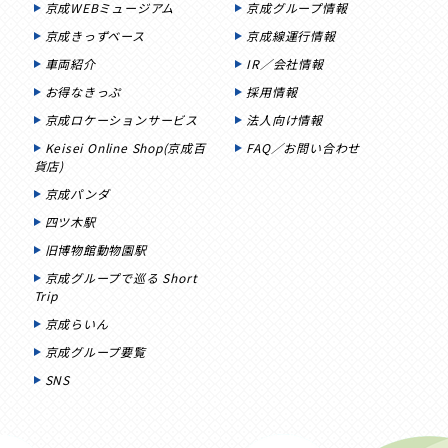
京成WEBミュージアム
京成グループ情報
京成きっずベース
京成線運行情報
車両紹介
IR／会社情報
お得なきっぷ
採用情報
京成ロケーションサービス
法人向け情報
Keisei Online Shop(京成百
FAQ／お問い合わせ
貨店)
京成パンダ
四ツ木駅
旧博物館動物園駅
京成グループで巡る Short
Trip
京成らいん
京成グループ要覧
SNS