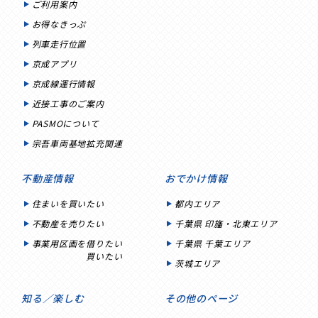
ご利用案内
お得なきっぷ
列車走行位置
京成アプリ
京成線運行情報
近接工事のご案内
PASMOについて
宗吾車両基地拡充関連
不動産情報
おでかけ情報
住まいを買いたい
都内エリア
不動産を売りたい
千葉県 印旛・北東エリア
事業用区画を借りたい
千葉県 千葉エリア
買いたい
茨城エリア
知る／楽しむ
その他のページ