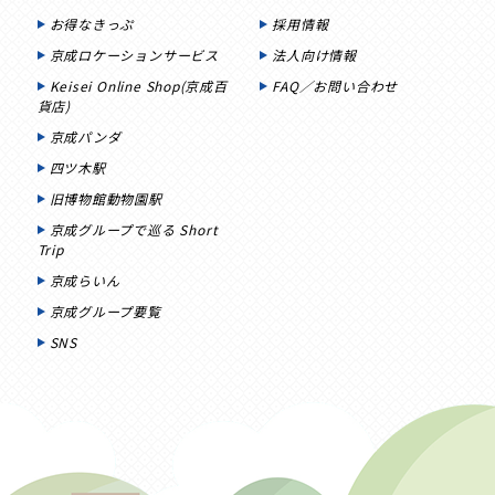
お得なきっぷ
採用情報
京成ロケーションサービス
法人向け情報
Keisei Online Shop(京成百
FAQ／お問い合わせ
貨店)
京成パンダ
四ツ木駅
旧博物館動物園駅
京成グループで巡る Short
Trip
京成らいん
京成グループ要覧
SNS