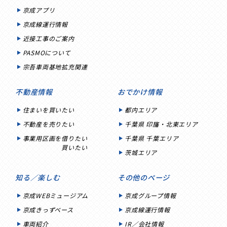
京成アプリ
京成線運行情報
近接工事のご案内
PASMOについて
宗吾車両基地拡充関連
不動産情報
おでかけ情報
住まいを買いたい
都内エリア
不動産を売りたい
千葉県 印旛・北東エリア
事業用区画を借りたい
千葉県 千葉エリア
買いたい
茨城エリア
知る／楽しむ
その他のページ
京成WEBミュージアム
京成グループ情報
京成きっずベース
京成線運行情報
車両紹介
IR／会社情報