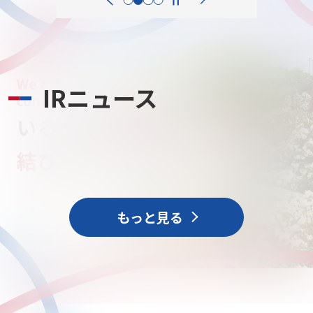
IRニュース
いろんな
笑顔
を
結
びたい
もっと見る