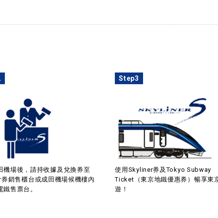
2
Step3
田機場後，請持收據及兌換券至
使用Skyliner券及Tokyo Subway
iner券銷售櫃台或成田機場候機樓內
Ticket（東京地鐵優惠券）暢享東
電鐵售票台。
遊！