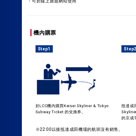
・可於線上旅遊網站使用
機內購票
Step1
Step
於LCC機內購買Keisei Skyliner & Tokyo
抵達成
Subway Ticket 的兌換券。
Skyl
的京成
※22:00以後抵達成田機場的航班沒有銷售。