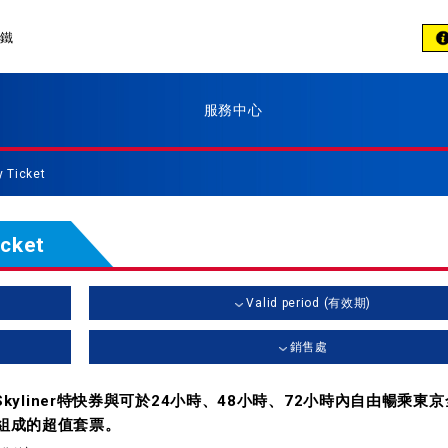
電鐵
服務中心
y Ticket
icket
Valid period (有效期)
銷售處
yliner特快券與可於24小時、48小時、72小時內自由暢乘東
」所組成的超值套票。