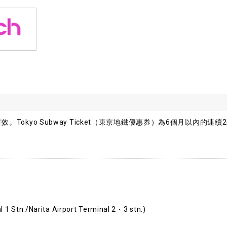
。Tokyo Subway Ticket（東京地鐵優惠券）為6個月以內的連續2
l 1 Stn./Narita Airport Terminal 2・3 stn.)