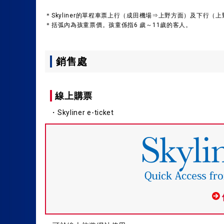
＊Skyliner的單程車票上行（成田機場⇒上野方面）及下行（
＊括弧內為孩童票價。孩童係指6 歲～11歲的客人。
銷售處
線上購票
・Skyliner e-ticket