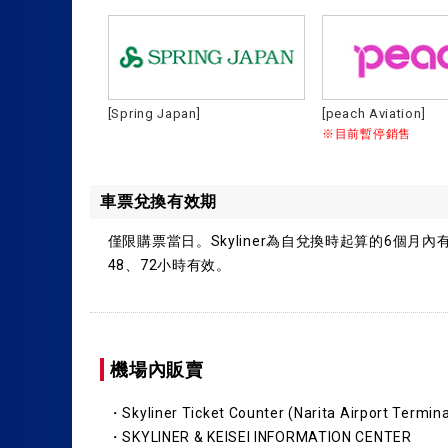
[Spring Japan]
[peach Aviation]
※目前暫停銷售
車票兌換有效期
僅限購票當日。Skyliner為自兌換時起算的6個月內有效
48、72小時有效。
機場內販賣
・Skyliner Ticket Counter (Narita Airport Termina
・SKYLINER & KEISEI INFORMATION CENTER