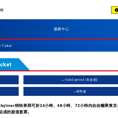
電鐵
服務中心
y Ticket
icket
Valid period (有效期)
銷售處
yliner特快券與可於24小時、48小時、72小時內自由暢乘東
」所組成的超值套票。