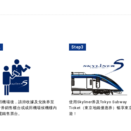
2
Step3
田機場後，請持收據及兌換券至
使用Skyliner券及Tokyo Subway
iner券銷售櫃台或成田機場候機樓內
Ticket（東京地鐵優惠券）暢享東
電鐵售票台。
遊！