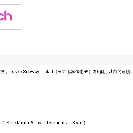
。Tokyo Subway Ticket（東京地鐵優惠券）為6個月以內的連續2
l 1 Stn./Narita Airport Terminal 2・3 stn.)