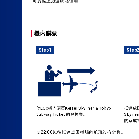
・可於線上旅遊網站使用
機內購票
Step1
Step
於LCC機內購買Keisei Skyliner & Tokyo
抵達成
Subway Ticket 的兌換券。
Skyl
的京成
※22:00以後抵達成田機場的航班沒有銷售。