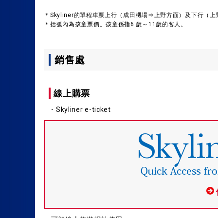
＊Skyliner的單程車票上行（成田機場⇒上野方面）及下行（
＊括弧內為孩童票價。孩童係指6 歲～11歲的客人。
銷售處
線上購票
・Skyliner e-ticket