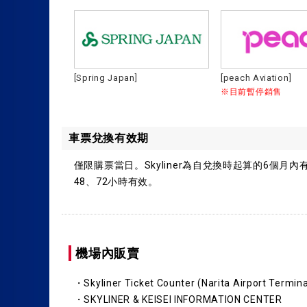
[Spring Japan]
[peach Aviation]
※目前暫停銷售
車票兌換有效期
僅限購票當日。Skyliner為自兌換時起算的6個月內有效
48、72小時有效。
機場內販賣
・Skyliner Ticket Counter (Narita Airport Termina
・SKYLINER & KEISEI INFORMATION CENTER