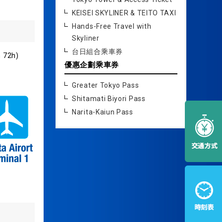
KEISEI SKYLINER & TEITO TAXI
Hands-Free Travel with
Skyliner
台日組合乘車券
72h)
優惠企劃乘車券
Greater Tokyo Pass
Shitamati Biyori Pass
Narita-Kaiun Pass