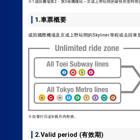
※1成田機場第2・第3候機樓站～京成上野站間的最快所需時間(
1.車票概要
成田國際機場及京成上野站間的Skyliner單程或去回車票+ Tok
※自發行日起6個月內有效。
2.Valid period (有效期)